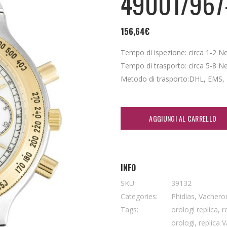
49001/967
156,64
€
Tempo di ispezione: circa 1-2 Nei 
Tempo di trasporto: circa 5-8 Nei 
Metodo di trasporto:DHL, EMS,
AGGIUNGI AL CARRELLO
INFO
SKU:
39132
Categories:
Phidias
,
Vachero
Tags:
orologi replica
,
r
orologi
,
replica 