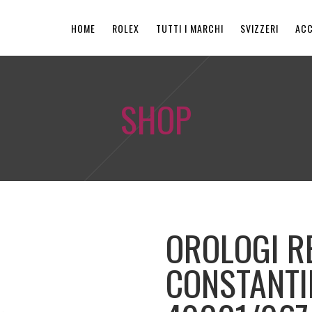
HOME
ROLEX
TUTTI I MARCHI
SVIZZERI
ACC
SHOP
OROLOGI R
CONSTANTI