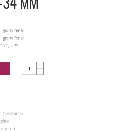
-34 MM
giorni feriali
giorni feriali
 TNT, UPS
n Constantin
eplica
Vacheron