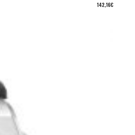
142,16
€