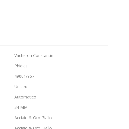
Vacheron Constantin
Phidias
49001/967
Unisex
Automatico
34 MM
Acciaio & Oro Giallo
Acciaio & Oro Giallo