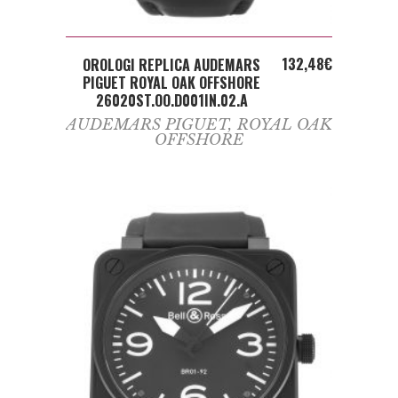
ADD TO CART
132,48
€
OROLOGI REPLICA AUDEMARS
PIGUET ROYAL OAK OFFSHORE
26020ST.OO.D001IN.02.A
AUDEMARS PIGUET
,
ROYAL OAK
OFFSHORE