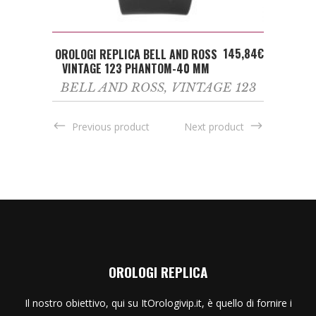
ADD TO CART
145,84
€
OROLOGI REPLICA BELL AND ROSS
VINTAGE 123 PHANTOM-40 MM
BELL AND ROSS
,
VINTAGE 123
Previous product
Next product
OROLOGI REPLICA
Il nostro obiettivo, qui su ItOrologivip.it, è quello di fornire i