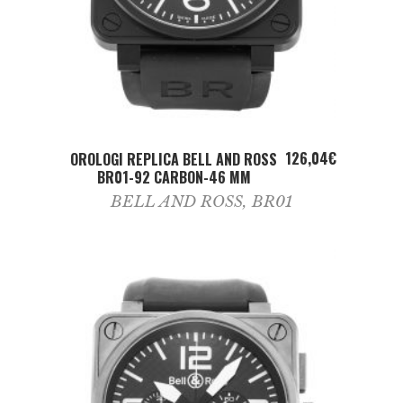
ADD TO CART
126,04
€
OROLOGI REPLICA BELL AND ROSS
BR01-92 CARBON-46 MM
BELL AND ROSS
,
BR01