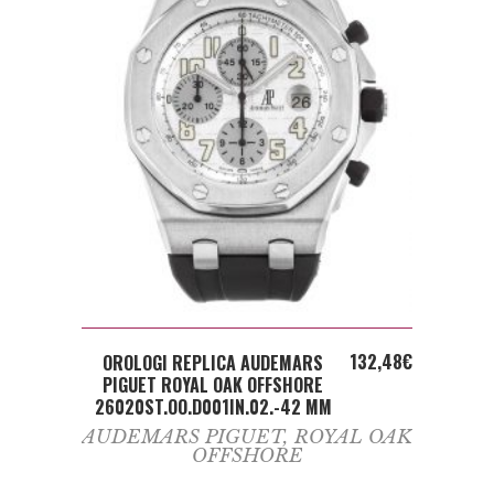
ADD TO CART
132,48
€
OROLOGI REPLICA AUDEMARS
PIGUET ROYAL OAK OFFSHORE
26020ST.OO.D001IN.02.-42 MM
AUDEMARS PIGUET
,
ROYAL OAK
OFFSHORE