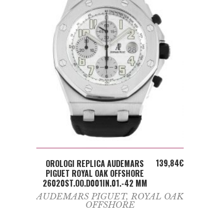
ADD TO CART
139,84
€
OROLOGI REPLICA AUDEMARS
PIGUET ROYAL OAK OFFSHORE
26020ST.OO.D001IN.01.-42 MM
AUDEMARS PIGUET
,
ROYAL OAK
OFFSHORE