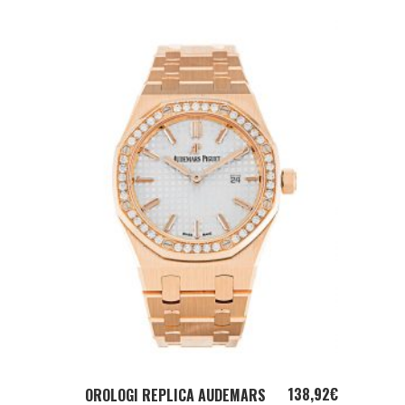
ADD TO CART
138,92
€
OROLOGI REPLICA AUDEMARS