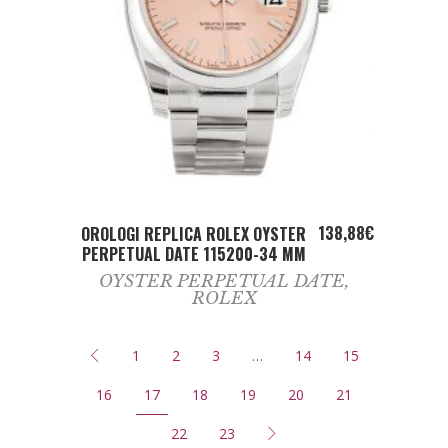
ADD TO CART
138,88
€
OROLOGI REPLICA ROLEX OYSTER
PERPETUAL DATE 115200-34 MM
OYSTER PERPETUAL DATE
,
ROLEX
1
2
3
…
14
15
16
17
18
19
20
21
22
23