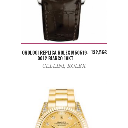
ADD TO CART
132,56
€
OROLOGI REPLICA ROLEX M50519-
0012 BIANCO 18KT
CELLINI
,
ROLEX