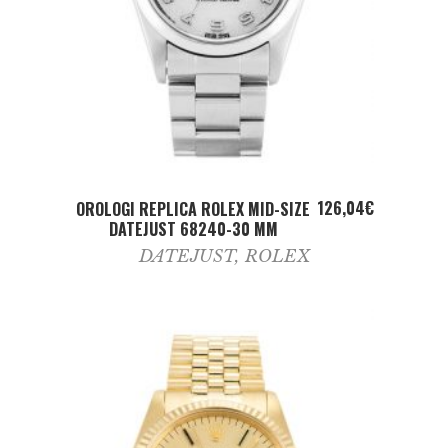
ADD TO CART
126,04
€
OROLOGI REPLICA ROLEX MID-SIZE
DATEJUST 68240-30 MM
DATEJUST
,
ROLEX