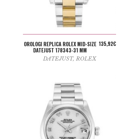
ADD TO CART
135,92
€
OROLOGI REPLICA ROLEX MID-SIZE
DATEJUST 178343-31 MM
DATEJUST
,
ROLEX