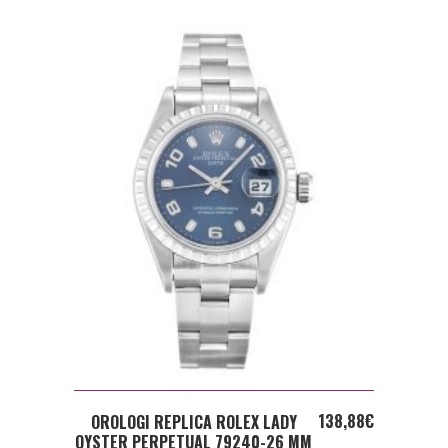
ADD TO CART
138,88
€
OROLOGI REPLICA ROLEX LADY
OYSTER PERPETUAL 79240-26 MM