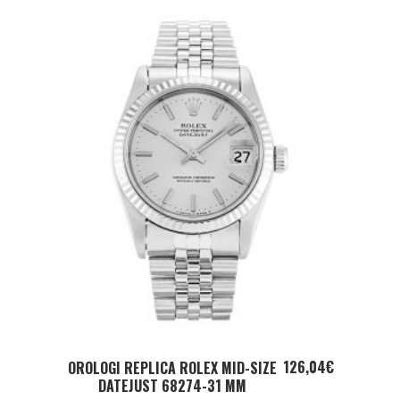
ADD TO CART
126,04
€
OROLOGI REPLICA ROLEX MID-SIZE
DATEJUST 68274-31 MM