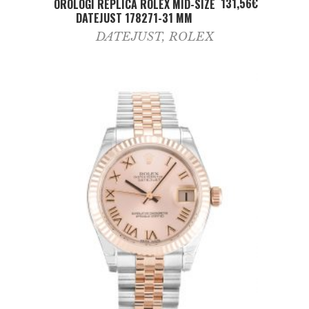
ADD TO CART
131,56
€
OROLOGI REPLICA ROLEX MID-SIZE
DATEJUST 178271-31 MM
DATEJUST
,
ROLEX