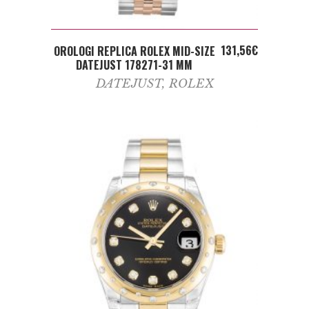
ADD TO CART
131,56
€
OROLOGI REPLICA ROLEX MID-SIZE
DATEJUST 178271-31 MM
DATEJUST
,
ROLEX