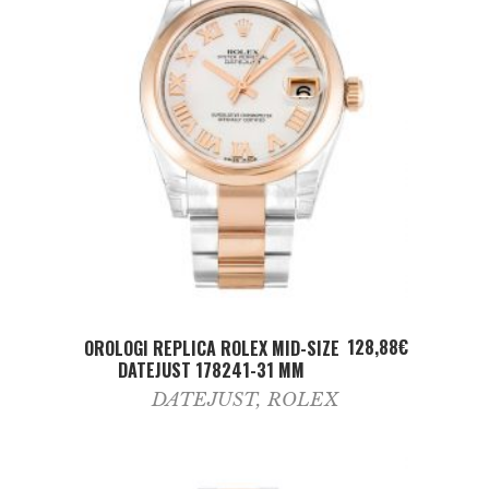
ADD TO CART
128,88
€
OROLOGI REPLICA ROLEX MID-SIZE
DATEJUST 178241-31 MM
DATEJUST
,
ROLEX