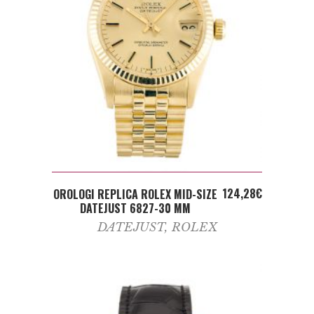
ADD TO CART
124,28
€
OROLOGI REPLICA ROLEX MID-SIZE
DATEJUST 6827-30 MM
DATEJUST
,
ROLEX