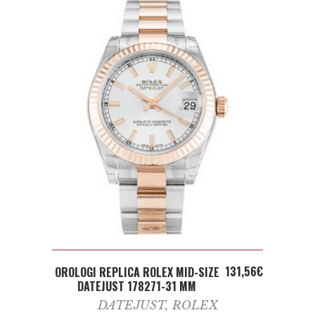
ADD TO CART
131,56
€
OROLOGI REPLICA ROLEX MID-SIZE
DATEJUST 178271-31 MM
DATEJUST
,
ROLEX