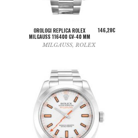
ADD TO CART
146,28
€
OROLOGI REPLICA ROLEX
MILGAUSS 116400 GV-40 MM
MILGAUSS
,
ROLEX