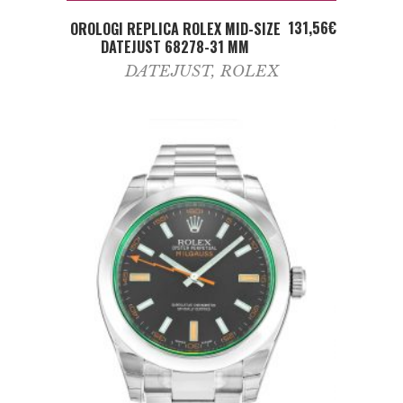
ADD TO CART
131,56
€
OROLOGI REPLICA ROLEX MID-SIZE
DATEJUST 68278-31 MM
DATEJUST
,
ROLEX