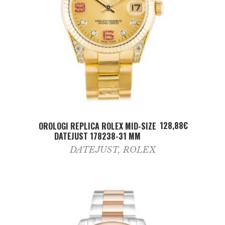
ADD TO CART
128,88
€
OROLOGI REPLICA ROLEX MID-SIZE
DATEJUST 178238-31 MM
DATEJUST
,
ROLEX