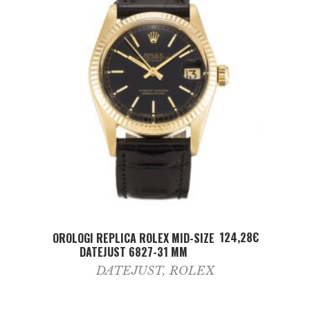
ADD TO CART
124,28
€
OROLOGI REPLICA ROLEX MID-SIZE
DATEJUST 6827-31 MM
DATEJUST
,
ROLEX