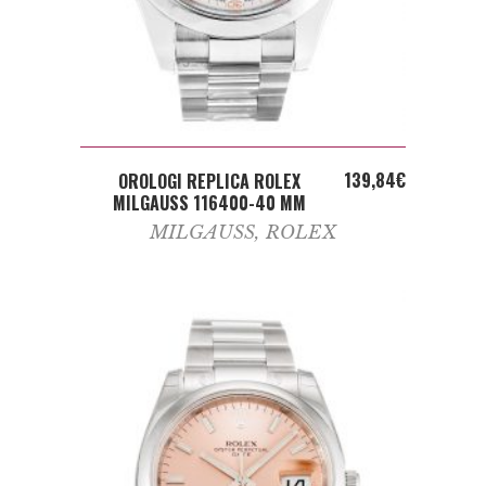
ADD TO CART
139,84
€
OROLOGI REPLICA ROLEX
MILGAUSS 116400-40 MM
MILGAUSS
,
ROLEX